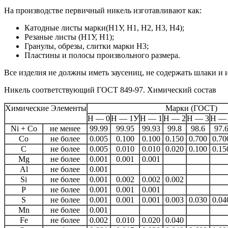
На производстве первичный никель изготавливают как:
Катодные листы марки(Н1У, Н1, Н2, Н3, Н4);
Резаные листы (Н1У, Н1);
Гранулы, обрезы, слитки марки Н3;
Пластины и полосы произвольного размера.
Все изделия не должны иметь заусениц, не содержать шлаки и 
Никель соответствующий ГОСТ 849-97. Химический состав
Химические Элементы
Марки (ГОСТ)
Н — 0
Н — 1У
Н — 1
Н — 2
Н — 3
Н —
Ni + Co
не менее
99.99
99.95
99.93
99.8
98.6
97.
Co
не более
0.005
0.100
0.100
0.150
0.700
0.70
C
не более
0.005
0.010
0.010
0.020
0.100
0.15
Mg
не более
0.001
0.001
0.001
Al
не более
0.001
Si
не более
0.001
0.002
0.002
0.002
P
не более
0.001
0.001
0.001
S
не более
0.001
0.001
0.001
0.003
0.030
0.04
Mn
не более
0.001
Fe
не более
0.002
0.010
0.020
0.040