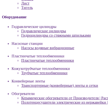
Лист
Тигель
Оборудование
Гидравлические цилиндры
Гидравлические цилиндры
Гидроцилиндры со стяжными шпильками
Насосные станции
Насосы водяные вибрационные
Пластинчатые теплообменники
Пластинчатые теплообменники
Кожухотрубчатые теплообменники
Трубчатые теплообменники
Конвейерные ленты
Транспортерные (конвейерные) ленты и сетки
Обогреватели
Керамические обогреватели от Производителя | Рас
Полотенцесушители электрические из нержавейки |