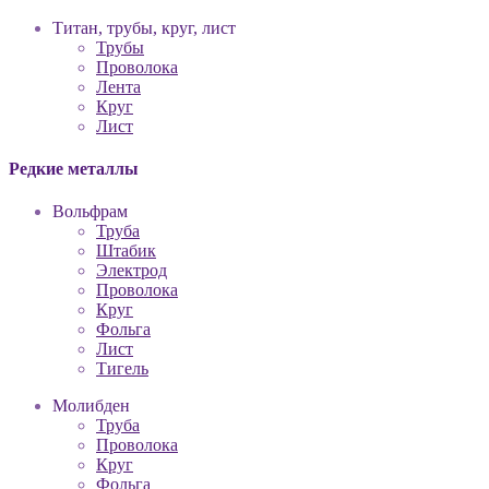
Титан, трубы, круг, лист
Трубы
Проволока
Лента
Круг
Лист
Редкие металлы
Вольфрам
Труба
Штабик
Электрод
Проволока
Круг
Фольга
Лист
Тигель
Молибден
Труба
Проволока
Круг
Фольга