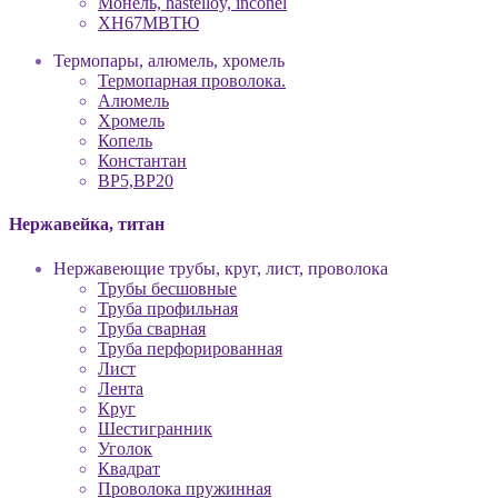
Монель, hastelloy, inconel
ХН67МВТЮ
Термопары, алюмель, хромель
Термопарная проволока.
Алюмель
Хромель
Копель
Константан
ВР5,ВР20
Нержавейка, титан
Нержавеющие трубы, круг, лист, проволока
Трубы бесшовные
Труба профильная
Труба сварная
Труба перфорированная
Лист
Лента
Круг
Шестигранник
Уголок
Квадрат
Проволока пружинная