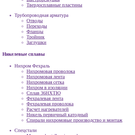
Твердосплавные пластины
Трубопроводная арматура
Отводы
Переходы
Фланцы
Тройник
Заглушки
Никелевые сплавы
Нихром Фехраль
Нихромовая проволока
Нихромовая лента
Нихромовая сетка
Нихром в изоляции
Сплав 36НХТЮ
Фехралевая лента
Фехралевая проволока
Расчет нагревателей
Никель первичный катодный
Спирали нихромовые производство и монтаж
Спецстали