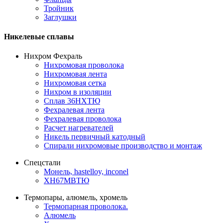
Тройник
Заглушки
Никелевые сплавы
Нихром Фехраль
Нихромовая проволока
Нихромовая лента
Нихромовая сетка
Нихром в изоляции
Сплав 36НХТЮ
Фехралевая лента
Фехралевая проволока
Расчет нагревателей
Никель первичный катодный
Спирали нихромовые производство и монтаж
Спецстали
Монель, hastelloy, inconel
ХН67МВТЮ
Термопары, алюмель, хромель
Термопарная проволока.
Алюмель