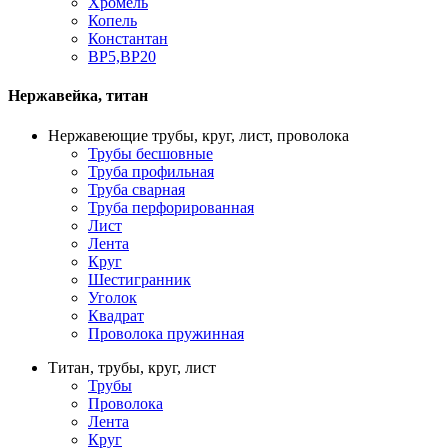
Хромель
Копель
Константан
ВР5,ВР20
Нержавейка, титан
Нержавеющие трубы, круг, лист, проволока
Трубы бесшовные
Труба профильная
Труба сварная
Труба перфорированная
Лист
Лента
Круг
Шестигранник
Уголок
Квадрат
Проволока пружинная
Титан, трубы, круг, лист
Трубы
Проволока
Лента
Круг